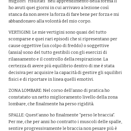
migliori “risultati” nell’apprendimento della forma li 
ho avuti quei giorni in cui arrivavo a lezione così 
stanca da non avere la forza di fare bene per forza e mi 
abbandonavo alla volontà del mio corpo.
VERTIGINI: Le mie vertigini sono quasi del tutto 
scomparse e quei rari episodi che si ripresentano per 
cause oggettive (un colpo di freddo) o soggettive 
(ansia) sono del tutto gestibili con gli esercizi di 
rilassamento e il controllo della respirazione. La 
certezza di avere più equilibrio dentro di me è stata 
decisiva per acquisire la capacità di gestire gli squilibri 
fisici e di riportare in linea quelli emotivi.
ZONA LOMBARE: Nel corso dell’anno di pratica ho 
constatato un netto miglioramento livello della zona 
lombare, che finalmente ha perso rigidità.
SPALLE: Quest’anno ho finalmente “perso le braccia”. 
Per me, che per anni ho contratto i muscoli delle spalle, 
sentire progressivamente le braccia non pesare più è 