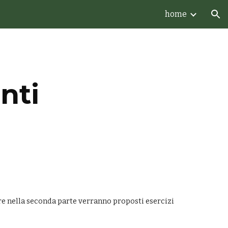
home
ion
nti