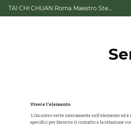
TAI CHI CHUAN Roma Maestro Stefano De Francesco
Sk
Se
Vivere l’elemento 
 L’incontro verte interamente sull’elemento ed è suddiviso in due parti: una prima di esercizi propedeutici, mentre nella seconda parte verranno proposti esercizi 
specifici per favorire il contatto e la relazione c